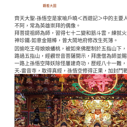
觀看大圖
齊天大聖-孫悟空是家喻戶曉＜西遊記＞中的主要
不阿，常為英雄崇拜的偶像。
拜菩提祖師為師，習得七十二變和筋斗雲，練就火
神珍鐵-如意金箍棒，曾大鬧地府修改生死簿。
因偷吃王母娘娘蟠桃，被如來佛壓制於五指山下，
路過五指山，經觀世音菩薩開示，拜唐僧為師並賜
一路上孫悟空降妖除怪屢建奇功，歷經八十一難，
天-雷音寺，取得真經，孫悟空修得正果，加封鬥