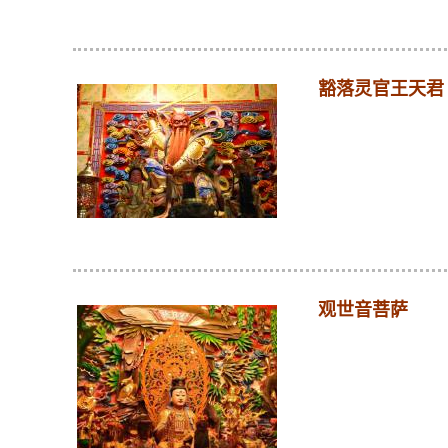
豁落灵官王天君
观世音菩萨