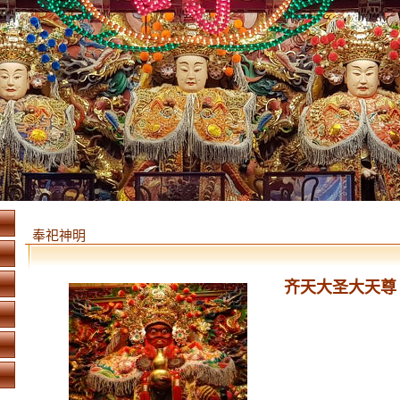
奉祀神明
齐天大圣大天尊