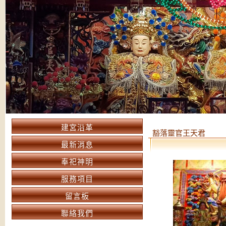
建宮沿革
豁落靈官王天君
最新消息
奉祀神明
服務項目
留言板
聯絡我們