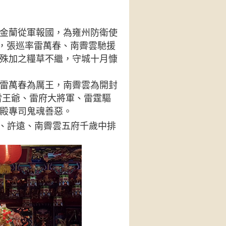
金蘭從軍報國，為雍州防衛使
陽，張巡率雷萬春、南霽雲馳援
殊加之糧草不繼，守城十月慷
雷萬春為厲王，南霽雲為開封
雷王爺、雷府大將軍、雷霆驅
殿專司鬼魂善惡。
、許遠、南霽雲五府千歲中排