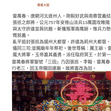
觀看大圖
雷萬春、唐朝河北逐州人，剛毅好武與南霽雲義結
張巡之郎將，公元757年安祿山派兵13萬圍攻睢
與太守許遠並肩抗敵，斬獲叛軍兩萬餘，惟兵力懸
慨就義。
亂平追封張巡為揚州大都督，許遠為荊州大都督，
儀同三司;並賜廟年年祭祀。後世尊稱：厲王爺、
魔大將軍。玉帝嘉其義勇，派任陰府冥王，於第一
雷萬春將軍聖號「三田」乃因張巡、李翰、雷萬春
行老三，因玉帝賜田建廟，故將雷改為田。